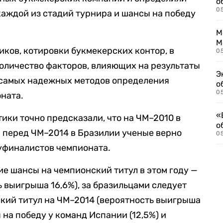
о
0
каждой из стадий турнира и шансы на победу
М
М
ков, котировки букмекерских контор, в
05
оличество факторов, влияющих на результаты
Э
з самых надежных методов определения
о
05
ната.
«
ики точно предсказали, что на ЧМ–2010 в
о
 перед ЧМ–2014 в Бразилии ученые верно
05
уфиналистов чемпионата.
ие шансы на чемпионский титул в этом году —
ь выигрыша 16,6%), за бразильцами следует
кий титул на ЧМ–2014 (вероятность выигрыша
 на победу у команд Испании (12,5%) и