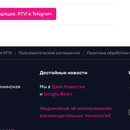
дящее. RTVI в Telegram
И RTVI
|
Пользовательское соглашение
|
Политика обработки
Достойные новости
Ленинская
Мы в
Дзен.Новостях
и
Google.News
Уведомление об использовании
рекомендательных технологий