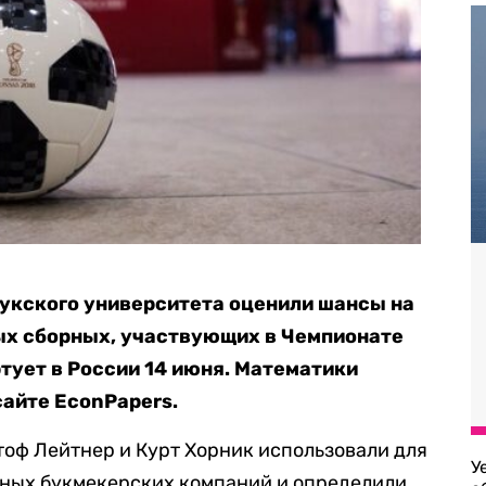
укского университета оценили шансы на
ых сборных, участвующих в Чемпионате
тует в России 14 июня. Математики
сайте EconPapers.
оф Лейтнер и Курт Хорник использовали для
У
ных букмекерских компаний и определили