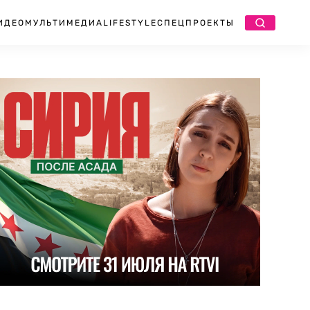
ИДЕО
МУЛЬТИМЕДИА
LIFESTYLE
СПЕЦПРОЕКТЫ