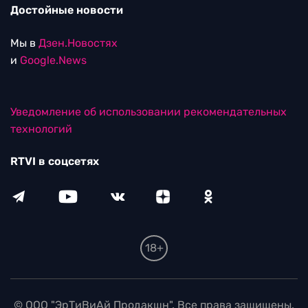
Достойные новости
Мы в
Дзен.Новостях
и
Google.News
Уведомление об использовании рекомендательных
технологий
RTVI в соцсетях
18+
© ООО "ЭрТиВиАй Продакшн". Все права защищены.