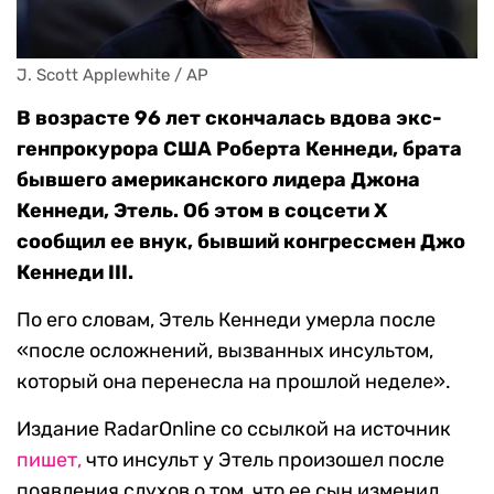
J. Scott Applewhite / AP
В возрасте 96 лет скончалась вдова экс-
генпрокурора США Роберта Кеннеди, брата
бывшего американского лидера Джона
Кеннеди, Этель. Об этом в соцсети X
сообщил ее внук, бывший конгрессмен Джо
Кеннеди III.
По его словам, Этель Кеннеди умерла после
«после осложнений, вызванных инсультом,
который она перенесла на прошлой неделе».
Издание RadarOnline со ссылкой на источник
пишет,
что инсульт у Этель произошел после
появления слухов о том, что ее сын изменил