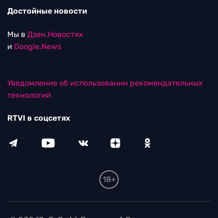
Достойные новости
Мы в
Дзен.Новостях
и
Google.News
Уведомление об использовании рекомендательных
технологий
RTVI в соцсетях
18+