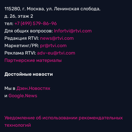
115280, г. Москва, ул. Ленинская слобода,
д. 26, этаж 2
тел:
+7 (499) 579-86-96
Для общих вопросов:
Infortvi@rtvi.com
Редакция RTVI:
news@rtvi.com
Маркетинг/PR:
pr@rtvi.com
Реклама RTVI:
adv-eu@rtvi.com
Партнерские материалы
Достойные новости
Мы в
Дзен.Новостях
и
Google.News
Уведомление об использовании рекомендательных
технологий