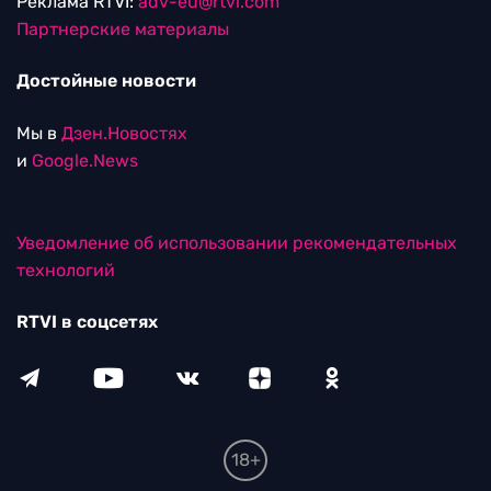
Реклама RTVI:
adv-eu@rtvi.com
Партнерские материалы
Достойные новости
Мы в
Дзен.Новостях
и
Google.News
Уведомление об использовании рекомендательных
технологий
RTVI в соцсетях
18+