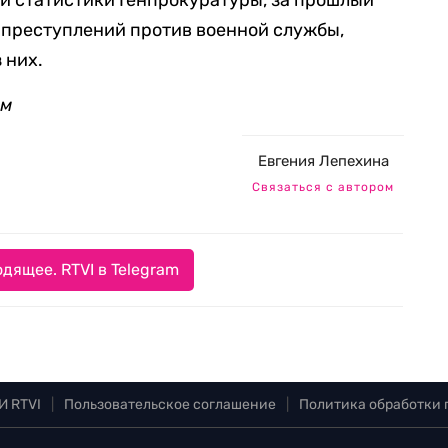
й статистики Генпрокуратуры, за прошлый
 преступлений против военной службы,
 них.
ом
Евгения Лепехина
Связаться с автором
дящее. RTVI в Telegram
И RTVI
|
Пользовательское соглашение
|
Политика обработки