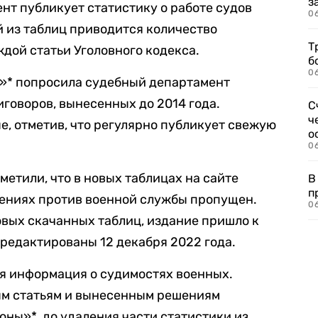
з
нт публикует статистику о работе судов
0
ой из таблиц приводится количество
Т
дой статьи Уголовного кодекса.
б
0
а»* попросила судебный департамент
иговоров, вынесенных до 2014 года.
С
ч
, отметив, что регулярно публикует свежую
о
0
етили, что в новых таблицах на сайте
В
п
лениях против военной службы пропущен.
0
вых скачанных таблиц, издание пришло к
тредактированы 12 декабря 2022 года.
ая информация о судимостях военных.
м статьям и вынесенным решениям
ны»*, до удаления части статистики из