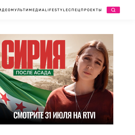
ИДЕО
МУЛЬТИМЕДИА
LIFESTYLE
СПЕЦПРОЕКТЫ