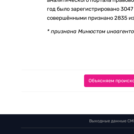
аналитического портала правово
год было
зарегистрировано 3047
совершёнными признано 2835 из
* признана Минюстом иноагент
Объясняем происхо
Выходные данные СМ