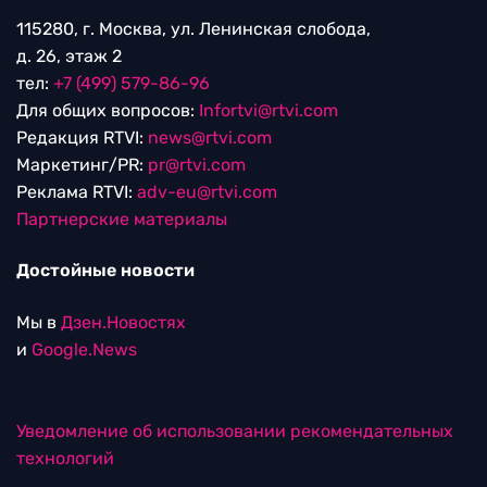
115280, г. Москва, ул. Ленинская слобода,
д. 26, этаж 2
тел:
+7 (499) 579-86-96
Для общих вопросов:
Infortvi@rtvi.com
Редакция RTVI:
news@rtvi.com
Маркетинг/PR:
pr@rtvi.com
Реклама RTVI:
adv-eu@rtvi.com
Партнерские материалы
Достойные новости
Мы в
Дзен.Новостях
и
Google.News
Уведомление об использовании рекомендательных
технологий