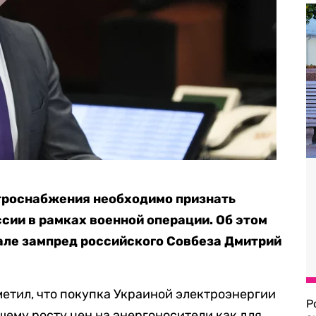
ктроснабжения необходимо признать
сии в рамках военной операции. Об этом
але зампред российского Совбеза Дмитрий
етил, что покупка Украиной электроэнергии
Р
шему росту цен на энергоносители как для