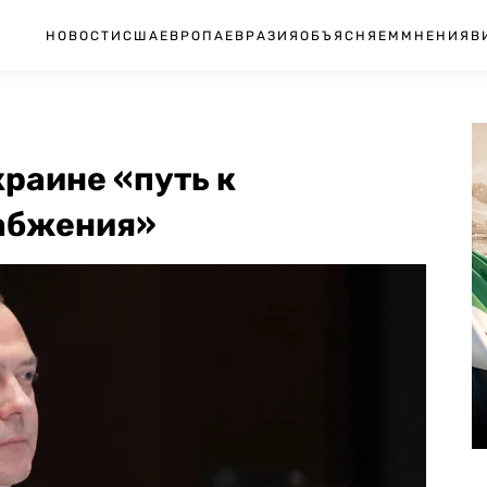
НОВОСТИ
США
ЕВРОПА
ЕВРАЗИЯ
ОБЪЯСНЯЕМ
МНЕНИЯ
В
раине «путь к
набжения»