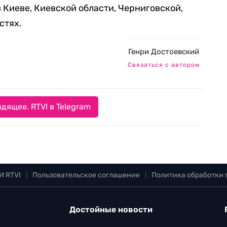
 Киеве, Киевской области, Черниговской,
стях.
Генри Достоевский
Связаться с автором
дящее. RTVI в Telegram
И RTVI
|
Пользовательское соглашение
|
Политика обработки
Достойные новости