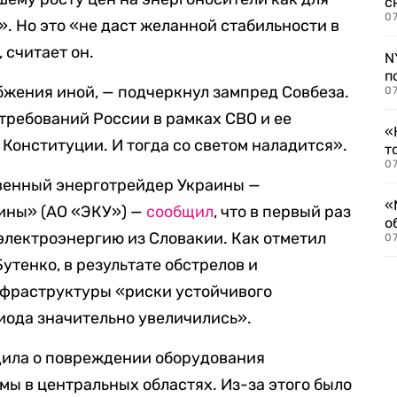
с
07
». Но это «не даст желанной стабильности в
 считает он.
N
п
бжения иной, — подчеркнул зампред Совбеза.
07
требований России в рамках СВО и ее
«
Конституции. И тогда со светом наладится».
т
07
твенный энерготрейдер Украины —
«
ины» (АО «ЭКУ») —
сообщил
, что в первый раз
о
электроэнергию из Словакии. Как отметил
07
утенко, в результате обстрелов и
фраструктуры «риски устойчивого
иода значительно увеличились».
щила о повреждении оборудования
мы в центральных областях. Из-за этого было