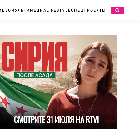
ИДЕО
МУЛЬТИМЕДИА
LIFESTYLE
СПЕЦПРОЕКТЫ