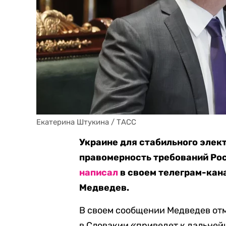
Екатерина Штукина / ТАСС
Украине для стабильного эле
правомерность требований Рос
написал
в своем телеграм-кан
Медведев.
В своем сообщении Медведев отм
в Словакии «приведет к дальней