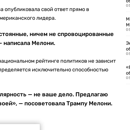
о
0
а опубликовала свой ответ прямо в
мериканского лидера.
М
М
05
остоянные, ничем не спровоцированные
— написала Мелони.
Э
о
05
 национальном рейтинге политиков не зависит
«
определяется исключительно способностью
о
05
лярность — не ваше дело. Предлагаю
воей», — посоветовала Трампу Мелони.