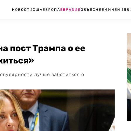
НОВОСТИ
США
ЕВРОПА
ЕВРАЗИЯ
ОБЪЯСНЯЕМ
МНЕНИЯ
В
а пост Трампа о ее
житься»
популярности лучше заботиться о