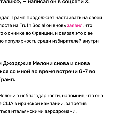
алию», — написал он в соцсети X.
дал, Трамп продолжает настаивать на своей
осте на Truth Social он вновь
заявил
, что
 о снимке во Франции, и связал это с ее
ю популярность среди избирателей внутри
 Джорджия Мелони снова и снова
ся со мной во время встречи G-7 во
Трамп.
Мелони в неблагодарности, напомнив, что она
е США в иранской кампании, запретив
ться итальянскими аэродромами.