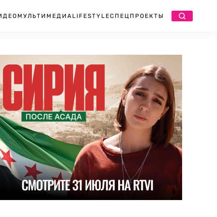
ИДЕО
МУЛЬТИМЕДИА
LIFESTYLE
СПЕЦПРОЕКТЫ