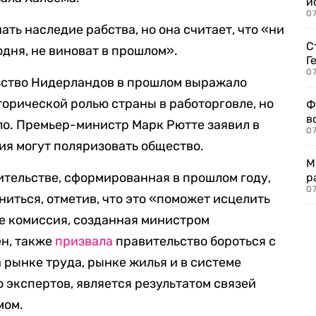
и
0
ать наследие рабства, но она считает, что «ни
С
дня, не виноват в прошлом».
Г
07
льство Нидерландов в прошлом выражало
торической ролью страны в работорговле, но
Ф
в
ло. Премьер-министр Марк Рютте заявил в
07
ия могут поляризовать общество.
М
тельстве, сформированная в прошлом году,
р
07
ниться, отметив, что это «поможет исцелить
е комиссия, созданная министром
ен, также
призвала
правительство бороться с
рынке труда, рынке жилья и в системе
 экспертов, является результатом связей
мом.