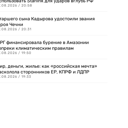
спользовать Starlink для ударов вглубь РФ
7.08.2026 / 20:58
таршего сына Кадырова удостоили звания
ероя Чечни
.08.2026 / 20:31
РГ финансировала бурение в Амазонии
опреки климатическим правилам
.08.2026 / 19:50
ир, деньги, жилье: как «российская мечта»
асколола сторонников ЕР, КПРФ и ЛДПР
.08.2026 / 19:33