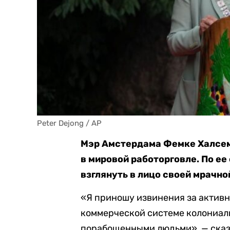
Peter Dejong / AP
Мэр Амстердама Фемке Халсема
в мировой работорговле. По ее
взглянуть в лицо своей мрачно
«Я приношу извинения за активн
коммерческой системе колониаль
порабощенными людьми», — сказ