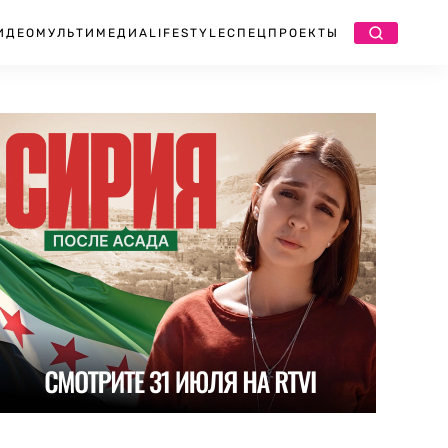
ИДЕО
МУЛЬТИМЕДИА
LIFESTYLE
СПЕЦПРОЕКТЫ