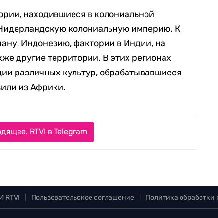
тории, находившиеся в колониальной
и Нидерландскую колониальную империю. К
виану, Индонезию, фактории в Индии, на
кже другие территории. В этих регионах
ии различных культур, обрабатывавшиеся
или из Африки.
дящее. RTVI в Telegram
И RTVI
|
Пользовательское соглашение
|
Политика обработки