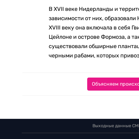
В XVII веке Нидерланды и терри
зависимости от них, образовал
XVIII веку она включала в себя Г
Цейлоне и острове Формоза, а та
существовали обширные плантац
черными рабами, которых привоз
Объясняем происхо
Выходные данные СМ