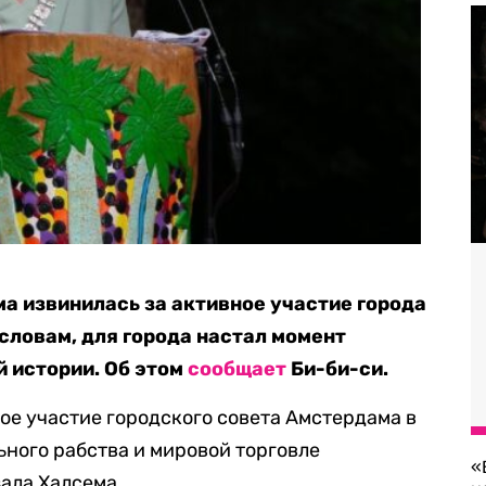
 извинилась за активное участие города
 словам, для города настал момент
й истории. Об этом
сообщает
Би-би-си.
ое участие городского совета Амстердама в
ного рабства и мировой торговле
«
ала Халсема.