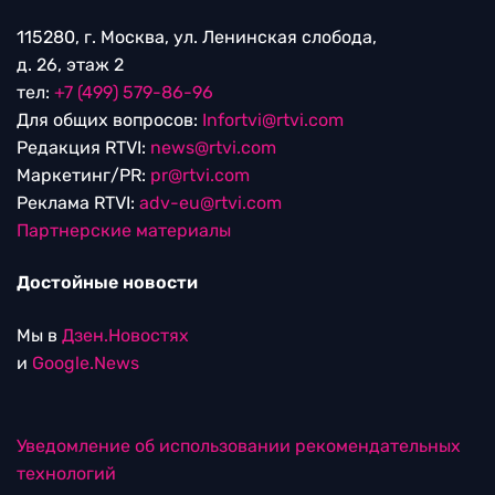
115280, г. Москва, ул. Ленинская слобода,
д. 26, этаж 2
тел:
+7 (499) 579-86-96
Для общих вопросов:
Infortvi@rtvi.com
Редакция RTVI:
news@rtvi.com
Маркетинг/PR:
pr@rtvi.com
Реклама RTVI:
adv-eu@rtvi.com
Партнерские материалы
Достойные новости
Мы в
Дзен.Новостях
и
Google.News
Уведомление об использовании рекомендательных
технологий