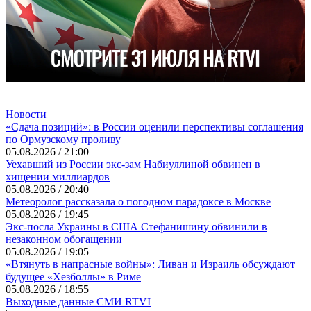
Новости
«Сдача позиций»: в России оценили перспективы соглашения
по Ормузскому проливу
05.08.2026 / 21:00
Уехавший из России экс-зам Набиуллиной обвинен в
хищении миллиардов
05.08.2026 / 20:40
Метеоролог рассказала о погодном парадоксе в Москве
05.08.2026 / 19:45
Экс-посла Украины в США Стефанишину обвинили в
незаконном обогащении
05.08.2026 / 19:05
«Втянуть в напрасные войны»: Ливан и Израиль обсуждают
будущее «Хезболлы» в Риме
05.08.2026 / 18:55
Выходные данные СМИ RTVI