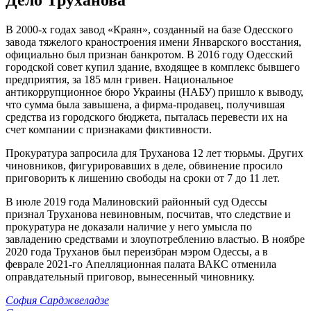
В 2000-х годах завод «Краян», созданный на базе Одесского
завода тяжелого краностроения имени Январского восстания,
официально был признан банкротом. В 2016 году Одесский
городской совет купил здание, входящее в комплекс бывшего
предприятия, за 185 млн гривен. Национальное
антикоррупционное бюро Украины (НАБУ) пришло к выводу,
что сумма была завышена, а фирма-продавец, получившая
средства из городского бюджета, пыталась перевести их на
счет компании с признаками фиктивности.
Прокуратура запросила для Труханова 12 лет тюрьмы. Других
чиновников, фигурировавших в деле, обвинение просило
приговорить к лишению свободы на сроки от 7 до 11 лет.
В июле 2019 года Малиновский районный суд Одессы
признал Труханова невиновным, посчитав, что следствие и
прокуратура не доказали наличие у него умысла по
завладению средствами и злоупотреблению властью. В ноябре
2020 года Труханов был переизбран мэром Одессы, а в
феврале 2021-го Апелляционная палата ВАКС отменила
оправдательный приговор, вынесенный чиновнику.
София Сарджвеладзе