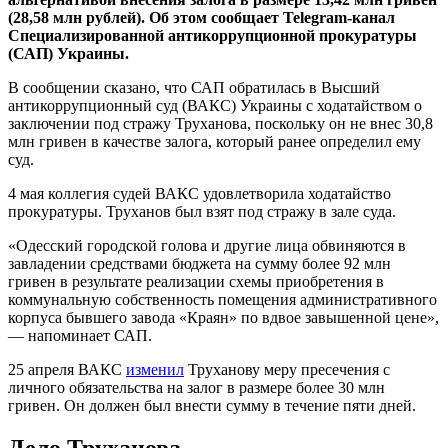
(28,58 млн рублей). Об этом сообщает Telegram-канал
Специализированной антикоррупционной прокуратуры
(САП) Украины.
В сообщении сказано, что САП обратилась в
Высший
антикоррупционный суд (ВАКС) Украины с ходатайством о
заключении под стражу Труханова, поскольку он не внес 30,8
млн гривен в качестве залога, который ранее определил ему
суд.
4 мая коллегия судей ВАКС удовлетворила ходатайство
прокуратуры. Труханов был взят
под стражу в зале суда.
«Одесский городской голова и другие лица обвиняются в
завладении средствами бюджета на сумму более 92 млн
гривен в результате реализации схемы приобретения в
коммунальную собственность помещения административного
корпуса бывшего завода «Краян» по вдвое завышенной цене»,
— напоминает САП.
25 апреля ВАКС
изменил
Труханову меру пресечения с
личного обязательства на залог в размере более 30 млн
гривен. Он должен был внести сумму в течение пяти дней.
Дело Труханова