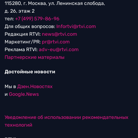
115280, г. Москва, ул. Ленинская слобода,
д. 26, этаж 2
тел:
+7 (499) 579-86-96
Для общих вопросов:
Infortvi@rtvi.com
Редакция RTVI:
news@rtvi.com
Маркетинг/PR:
pr@rtvi.com
Реклама RTVI:
adv-eu@rtvi.com
Партнерские материалы
Достойные новости
Мы в
Дзен.Новостях
и
Google.News
Уведомление об использовании рекомендательных
технологий