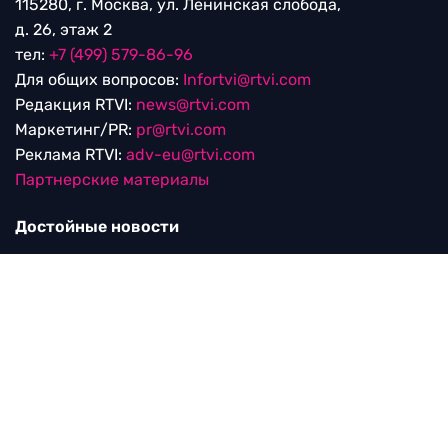
115280, г. Москва, ул. Ленинская слобода,
д. 26, этаж 2
тел:
+7 (499) 579-86-96
Для общих вопросов:
Infortvi@rtvi.com
Редакция RTVI:
news@rtvi.com
Маркетинг/PR:
pr@rtvi.com
Реклама RTVI:
adv-eu@rtvi.com
Партнерские материалы
Достойные новости
Мы в
Дзен.Новостях
и
Google.News
Уведомление об использовании рекомендательных
технологий
RTVI в соцсетях