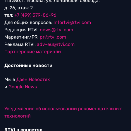
115280, г. Москва, ул. Ленинская слобода,
д. 26, этаж 2
тел:
+7 (499) 579-86-96
Для общих вопросов:
Infortvi@rtvi.com
Редакция RTVI:
news@rtvi.com
Маркетинг/PR:
pr@rtvi.com
Реклама RTVI:
adv-eu@rtvi.com
Партнерские материалы
Достойные новости
Мы в
Дзен.Новостях
и
Google.News
Уведомление об использовании рекомендательных
технологий
RTVI в соцсетях