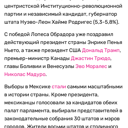
центристской Институционно-революционной
партии и независимый кандидат, губернатор
штата Нуэво-Леон Хайме Родригес (5,3-5,8%).
С победой Лопеса Обрадора уже поздравил
действующий президент страны Энрике Пенья
Ньето, а также президент США
Дональд Трамп
,
премьер-министр Канады
Джастин Трюдо
,
главы Боливии и Венесуэлы
Эво Моралес
и
Николас Мадуро
.
Выборы в Мексике
стали
самыми масштабными
в истории страны. Кроме президента,
мексиканцы голосовали за кандидатов обеих
палат парламента, выбирали представителей в
законодательные собрания 30 штатов и мэров
городов. Жители восьми штатов и столичного