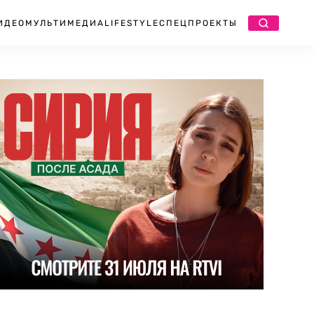
ИДЕО
МУЛЬТИМЕДИА
LIFESTYLE
СПЕЦПРОЕКТЫ