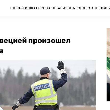
НОВОСТИ
США
ЕВРОПА
ЕВРАЗИЯ
ОБЪЯСНЯЕМ
МНЕНИЯ
В
вецией произошел
я