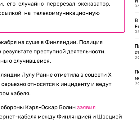
И
, его случайно перерезал экскаватор,
0
 ссылкой на телекоммуникационную
В
Е
06
екабря на суше в Финляндии. Полиция
П
в результате преступной деятельности.
о
06
ны о случившемся.
П
ляндии Лулу Ранне отметила в соцсети Х
м
и серьезно относятся к инциденту и ведут
06
ром кабеля.
 обороны Карл-Оскар Болин
заявил
нтернет-кабеля между Финляндией и Швецией
.