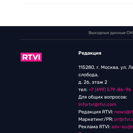
Выходные данные СМ
Редакция
115280, г. Москва, ул. 
слобода,
д. 26, этаж 2
тел:
+7 (499) 579-86-96
Для общих вопросов:
Infortvi@rtvi.com
Редакция RTVI:
news@rt
Маркетинг/PR:
pr@rtvi
Реклама RTVI:
adv-eu@r