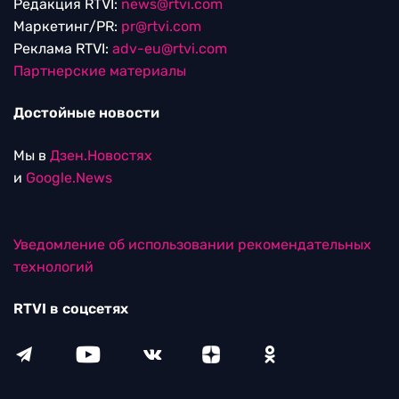
Редакция RTVI:
news@rtvi.com
Маркетинг/PR:
pr@rtvi.com
Реклама RTVI:
adv-eu@rtvi.com
Партнерские материалы
Достойные новости
Мы в
Дзен.Новостях
и
Google.News
Уведомление об использовании рекомендательных
технологий
RTVI в соцсетях