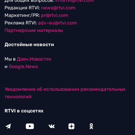
Для общих вопросов:
Infortvi@rtvi.com
Редакция RTVI:
news@rtvi.com
Маркетинг/PR:
pr@rtvi.com
Реклама RTVI:
adv-eu@rtvi.com
Партнерские материалы
Достойные новости
Мы в
Дзен.Новостях
и
Google.News
Уведомление об использовании рекомендательных
технологий
RTVI в соцсетях