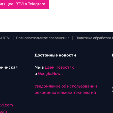
дящее. RTVI в Telegram
И RTVI
|
Пользовательское соглашение
|
Политика обработки
Достойные новости
Ленинская
Мы в
Дзен.Новостях
и
Google.News
Уведомление об использовании
рекомендательных технологий
vi.com
.com