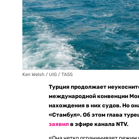
Ken Welsh / UIG / TASS
Турция продолжает неукоснит
международной конвенции Монт
нахождения в них судов. Но он
«Стамбул». Об этом глава тур
заявил
в эфире канала NTV.
«Она четко ограничивает режим