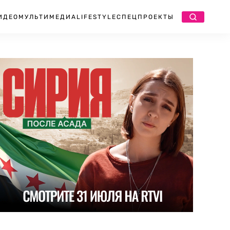
ИДЕО
МУЛЬТИМЕДИА
LIFESTYLE
СПЕЦПРОЕКТЫ