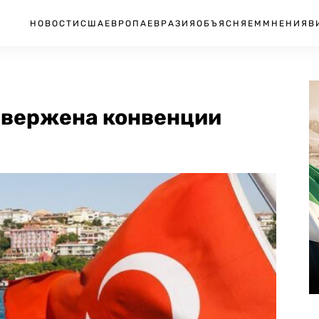
НОВОСТИ
США
ЕВРОПА
ЕВРАЗИЯ
ОБЪЯСНЯЕМ
МНЕНИЯ
В
ивержена конвенции