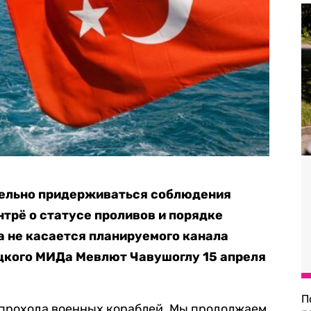
ельно придерживаться соблюдения
рё о статусе проливов и порядке
а не касается планируемого канала
ецкого МИДа Мевлют Чавушоглу 15 апреля
П
 прохода военных кораблей. Мы продолжаем