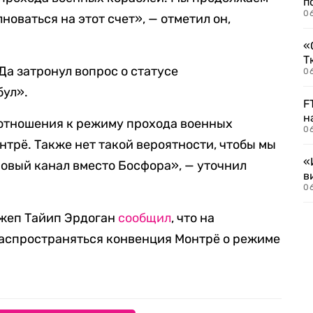
п
0
новаться на этот счет», — отметил он,
«
Т
Да затронул вопрос о статусе
06
бул».
F
н
 отношения к режиму прохода военных
06
нтрё. Также нет такой вероятности, чтобы мы
«
овый канал вместо Босфора», — уточнил
в
06
джеп Тайип Эрдоган
сообщил
, что на
распространяться конвенция Монтрё о режиме