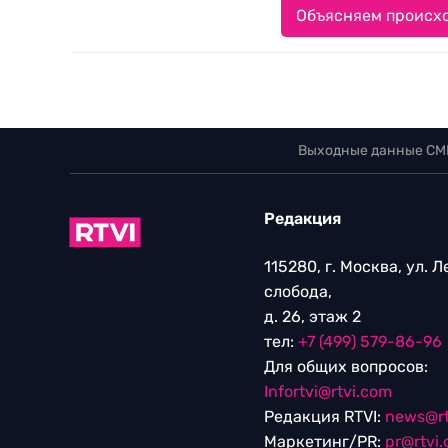
Объясняем происхо
Выходные данные СМ
Редакция
115280, г. Москва, ул. 
слобода,
д. 26, этаж 2
тел:
+7 (499) 579-86-96
Для общих вопросов:
Infortvi@rtvi.com
Редакция RTVI:
news@rt
Маркетинг/PR:
pr@rtvi