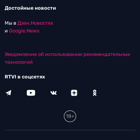
Достойные новости
Мы в
Дзен.Новостях
и
Google.News
Уведомление об использовании рекомендательных
технологий
RTVI в соцсетях
18+