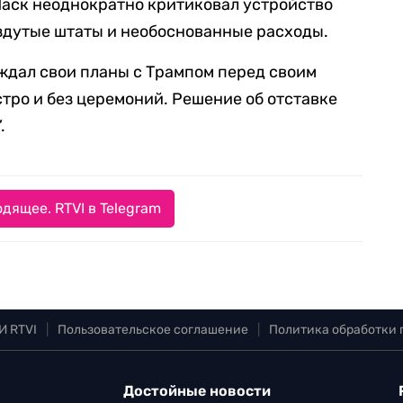
Маск неоднократно критиковал устройство
здутые штаты и необоснованные расходы.
уждал свои планы с Трампом перед своим
стро и без церемоний. Решение об отставке
.
дящее. RTVI в Telegram
И RTVI
|
Пользовательское соглашение
|
Политика обработки
Достойные новости