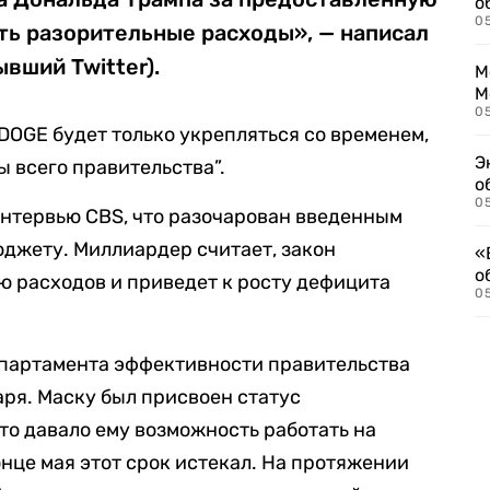
о
0
ть разорительные расходы», — написал
ывший Twitter).
М
М
05
DOGE будет только укрепляться со временем,
Э
ы всего правительства”.
о
05
интервью CBS, что разочарован введенным
юджету. Миллиардер считает, закон
«
о
 расходов и приведет к росту дефицита
05
епартамента эффективности правительства
аря. Маску был присвоен статус
то давало ему возможность работать на
конце мая этот срок истекал. На протяжении