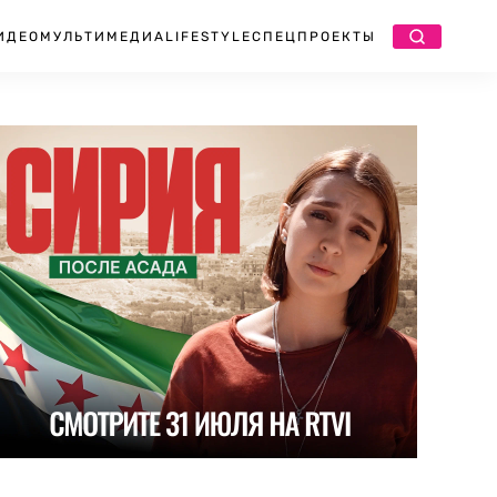
ИДЕО
МУЛЬТИМЕДИА
LIFESTYLE
СПЕЦПРОЕКТЫ