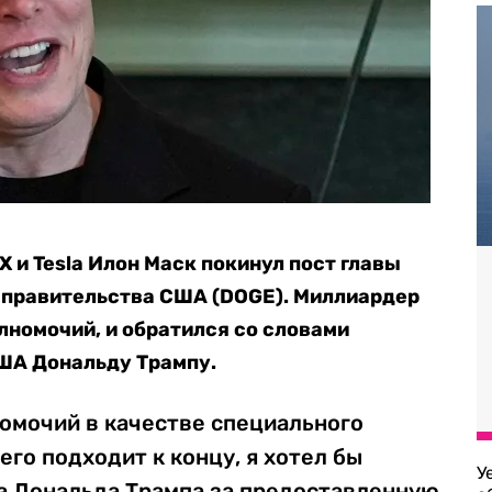
 и Tesla Илон Маск покинул пост главы
правительства США (DOGE). Миллиардер
олномочий, и обратился со словами
США Дональду Трампу.
омочий в качестве специального
го подходит к концу, я хотел бы
У
а Дональда Трампа за предоставленную