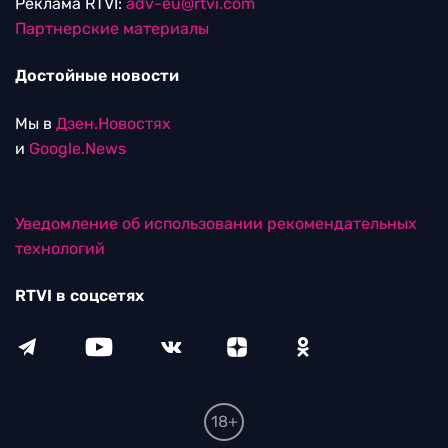
Реклама RTVI:
adv-eu@rtvi.com
Партнерские материалы
Достойные новости
Мы в
Дзен.Новостях
и
Google.News
Уведомление об использовании рекомендательных
технологий
RTVI в соцсетях
18+