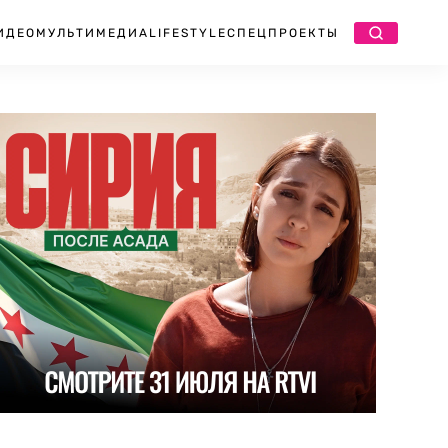
ИДЕО
МУЛЬТИМЕДИА
LIFESTYLE
СПЕЦПРОЕКТЫ