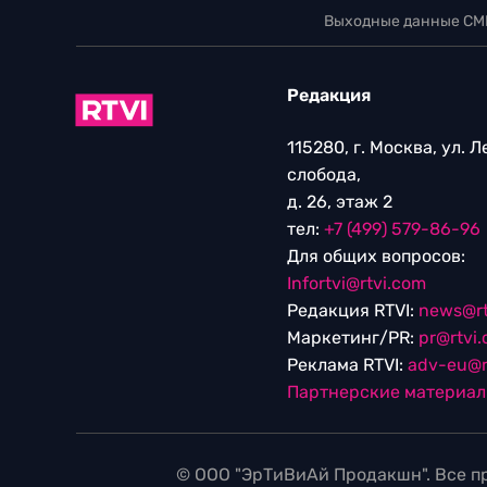
Выходные данные СМ
Редакция
115280, г. Москва, ул. 
слобода,
д. 26, этаж 2
тел:
+7 (499) 579-86-96
Для общих вопросов:
Infortvi@rtvi.com
Редакция RTVI:
news@rt
Маркетинг/PR:
pr@rtvi
Реклама RTVI:
adv-eu@r
Партнерские материа
© ООО "ЭрТиВиАй Продакшн". Все пр