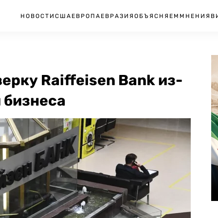
НОВОСТИ
США
ЕВРОПА
ЕВРАЗИЯ
ОБЪЯСНЯЕМ
МНЕНИЯ
В
рку Raiffeisen Bank из-
й бизнеса