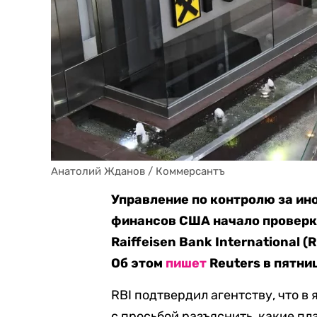
Анатолий Жданов / Коммерсантъ
Управление по контролю за ин
финансов США начало проверк
Raiffeisen Bank International (
Об этом
пишет
Reuters в пятниц
RBI подтвердил агентству, что в
с просьбой разъяснить, какие п