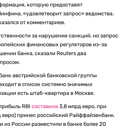
формация, которую предоставят
инфина, «удовлетворит запрос» ведомства.
азался от комментариев.
тственности за нарушение санкций, но запрос
ропейских финансовых регуляторов из-за
ении банка, сказали Reuters два
опросом.
банк австрийской банковской группы
l, входит в список системно значимых
изации есть штаб-квартира в Москве.
 прибыль RBI
составила
3,8 млрд евро, при
д евро) принес российский Райффайзенбанк.
и из России разместили в банке более 20