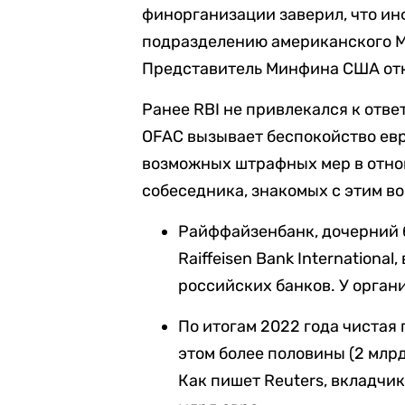
финорганизации заверил, что ин
подразделению американского М
Представитель Минфина США отк
Ранее RBI не привлекался к отве
OFAC вызывает беспокойство ев
возможных штрафных мер в отнош
собеседника, знакомых с этим в
Райффайзенбанк, дочерний 
Raiffeisen Bank Internationa
российских банков. У орган
По итогам 2022 года чистая
этом более половины (2 млр
Как пишет Reuters, вкладчик