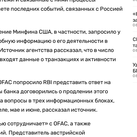
ете последних событий, связанных с Россией
«
з
08
ление Минфина США, в частности, запросило у
С
дробную информацию о его деятельности в
т
 Источник агентства рассказал, что в число
0
входят данные о транзакциях и активности
У
Б
0
OFAC попросило RBI представить ответ на
ы банка договорились о продлении этого
на вопросы в трех информационных блоках,
ле, мае и июне, рассказал источник.
тью сотрудничает» с OFAC, а также
ий. Представитель австрийской