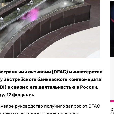
остранными активами (OFAC) министерства
у австрийского банковского конгломерата
RBI) в связи с его деятельностью в России.
у, 17 февраля.
 январе руководство получило запрос от OFAC
С
латежи и связанные с ними процессы
08