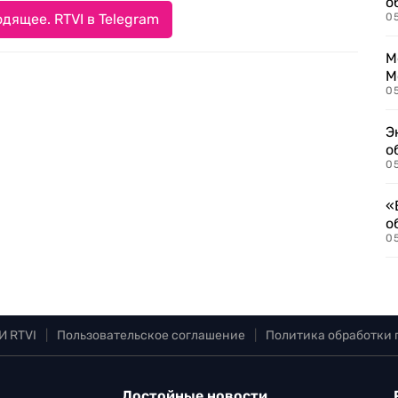
о
дящее. RTVI в Telegram
0
М
М
05
Э
о
05
«
о
05
И RTVI
|
Пользовательское соглашение
|
Политика обработки
Достойные новости