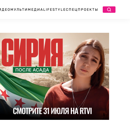
ИДЕО
МУЛЬТИМЕДИА
LIFESTYLE
СПЕЦПРОЕКТЫ