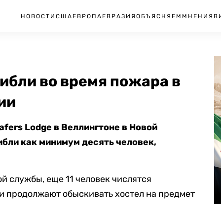
НОВОСТИ
США
ЕВРОПА
ЕВРАЗИЯ
ОБЪЯСНЯЕМ
МНЕНИЯ
В
ибли во время пожара в
ии
fers Lodge в Веллингтоне в Новой
ибли как минимум десять человек,
 службы, еще 11 человек числятся
и продолжают обыскивать хостел на предмет