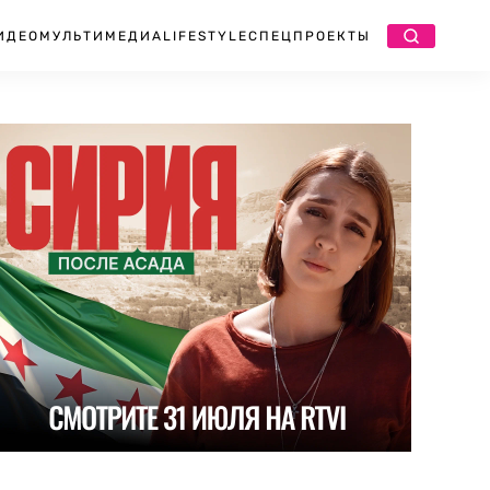
ИДЕО
МУЛЬТИМЕДИА
LIFESTYLE
СПЕЦПРОЕКТЫ