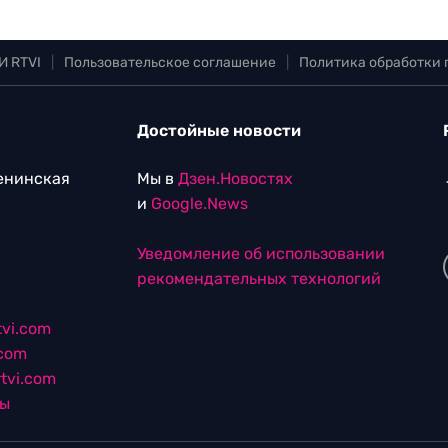
И RTVI
|
Пользовательское соглашение
|
Политика обработки
Достойные новости
Ленинская
Мы в
Дзен.Новостях
и
Google.News
Уведомление об использовании
рекомендательных технологий
vi.com
.com
tvi.com
лы