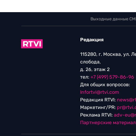
Выходные данные СМ
Редакция
115280, г. Москва, ул. 
слобода,
д. 26, этаж 2
тел:
+7 (499) 579-86-96
Для общих вопросов:
Infortvi@rtvi.com
Редакция RTVI:
news@rt
Маркетинг/PR:
pr@rtvi
Реклама RTVI:
adv-eu@r
Партнерские материа