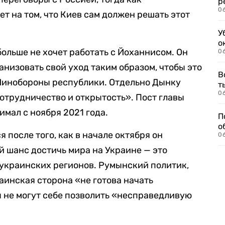
р
06
т на том, что Киев сам должен решать этот
У
о
ольше не хочет работать с Йоханнисом. Он
06
анизовать свой уход таким образом, чтобы это
В
 Минобороны республики.
Отдельно Дынку
т
06
сотрудничество и открытость». Пост главы
мал с ноября 2021 года.
П
о
 после того, как в начале октября он
06
й шанс достичь мира на Украине — это
 украинских регионов. Румынский политик,
раинская сторона «не готова начать
ы не могут себе позволить «несправедливую