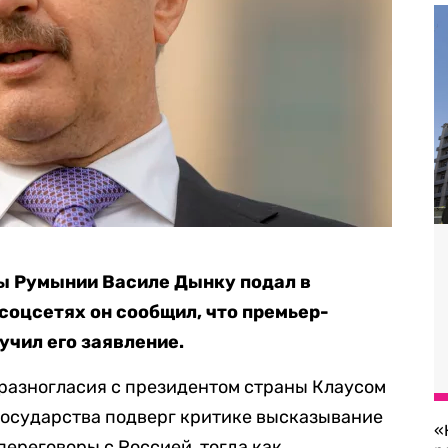
ы Румынии Василе Дынку подал в
 соцсетях он сообщил, что премьер-
учил его заявление.
разногласия с президентом страны Клаусом
 государства подверг критике высказывание
«
переговоры с Россией, тогда как