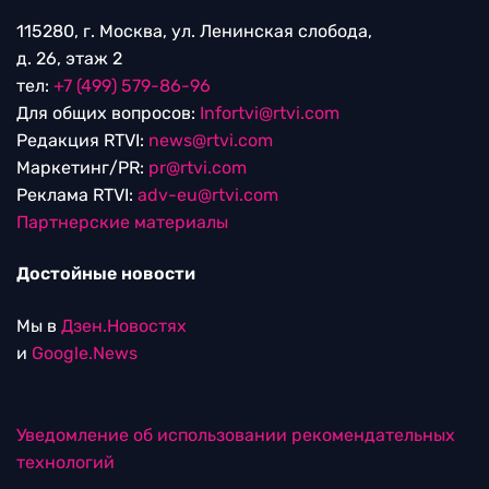
115280, г. Москва, ул. Ленинская слобода,
д. 26, этаж 2
тел:
+7 (499) 579-86-96
Для общих вопросов:
Infortvi@rtvi.com
Редакция RTVI:
news@rtvi.com
Маркетинг/PR:
pr@rtvi.com
Реклама RTVI:
adv-eu@rtvi.com
Партнерские материалы
Достойные новости
Мы в
Дзен.Новостях
и
Google.News
Уведомление об использовании рекомендательных
технологий