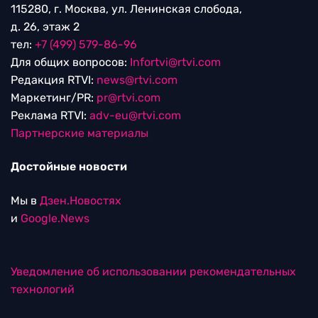
115280, г. Москва, ул. Ленинская слобода,
д. 26, этаж 2
тел:
+7 (499) 579-86-96
Для общих вопросов:
Infortvi@rtvi.com
Редакция RTVI:
news@rtvi.com
Маркетинг/PR:
pr@rtvi.com
Реклама RTVI:
adv-eu@rtvi.com
Партнерские материалы
Достойные новости
Мы в
Дзен.Новостях
и
Google.News
Уведомление об использовании рекомендательных
технологий