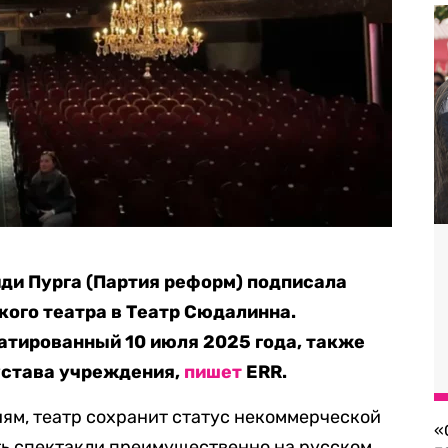
ди Пурга (Партия реформ) подписала
кого театра в Театр Сюдалинна.
атированный 10 июля 2025 года, также
устава учреждения,
пишет
ERR.
ям, театр сохранит статус некоммерческой
«
ть спектакли преимущественно на русском