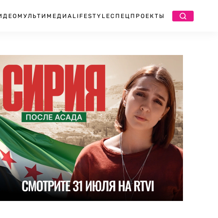
ИДЕО
МУЛЬТИМЕДИА
LIFESTYLE
СПЕЦПРОЕКТЫ