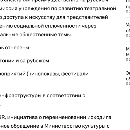
п
п
 миссия учреждения по развитию театральной
0
ю доступа к искусству для представителей
У
лению социальной сплоченности через
о
уальные общественные темы.
0
рь отнесены:
М
М
тонии и за рубежом
05
Э
роприятий (кинопоказы, фестивали,
о
05
инфраструктуры в соответствии с
.
RR, инициатива о переименовании исходила
ьное обращение в Министерство культуры с