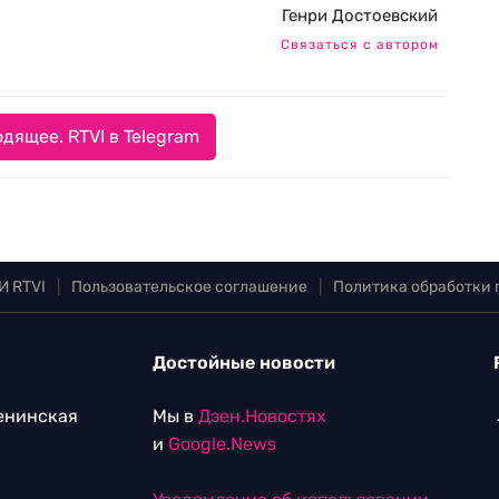
Генри Достоевский
Связаться с автором
дящее. RTVI в Telegram
И RTVI
|
Пользовательское соглашение
|
Политика обработки
Достойные новости
Ленинская
Мы в
Дзен.Новостях
и
Google.News