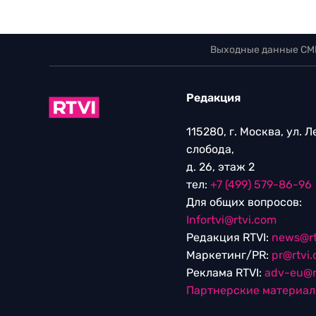
Выходные данные СМ
Редакция
115280, г. Москва, ул. 
слобода,
д. 26, этаж 2
тел:
+7 (499) 579-86-96
Для общих вопросов:
Infortvi@rtvi.com
Редакция RTVI:
news@rt
Маркетинг/PR:
pr@rtvi
Реклама RTVI:
adv-eu@r
Партнерские материа