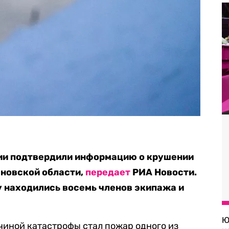
ии подтвердили информацию о крушении
ановской области,
передает
РИА Новости.
у находились восемь членов экипажа и
Ю
чиной катастрофы стал пожар одного из