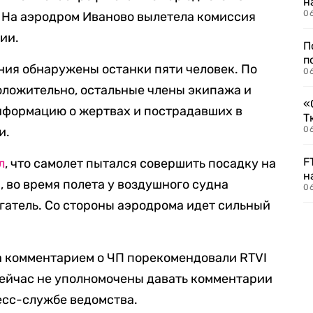
н
06
. На аэродром Иваново вылетела комиссия
ии.
П
п
ния обнаружены останки пяти человек. По
0
оложительно, остальные члены экипажа и
«
нформацию о жертвах и пострадавших в
Т
и.
06
F
л
, что самолет пытался совершить посадку на
н
 во время полета у воздушного судна
06
игатель. Со стороны аэродрома идет сильный
а комментарием о ЧП порекомендовали RTVI
сейчас не уполномочены давать комментарии
ресс-службе ведомства.