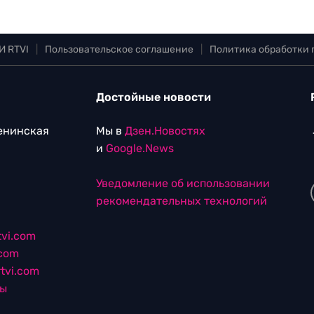
И RTVI
|
Пользовательское соглашение
|
Политика обработки
Достойные новости
Ленинская
Мы в
Дзен.Новостях
и
Google.News
Уведомление об использовании
рекомендательных технологий
vi.com
.com
tvi.com
лы