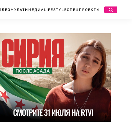
ИДЕО
МУЛЬТИМЕДИА
LIFESTYLE
СПЕЦПРОЕКТЫ