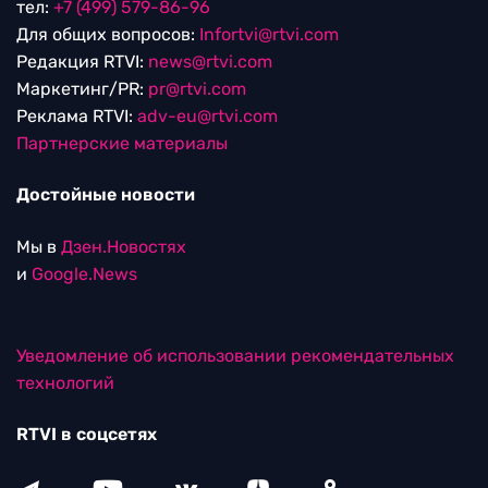
тел:
+7 (499) 579-86-96
Для общих вопросов:
Infortvi@rtvi.com
Редакция RTVI:
news@rtvi.com
Маркетинг/PR:
pr@rtvi.com
Реклама RTVI:
adv-eu@rtvi.com
Партнерские материалы
Достойные новости
Мы в
Дзен.Новостях
и
Google.News
Уведомление об использовании рекомендательных
технологий
RTVI в соцсетях