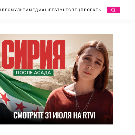
ИДЕО
МУЛЬТИМЕДИА
LIFESTYLE
СПЕЦПРОЕКТЫ