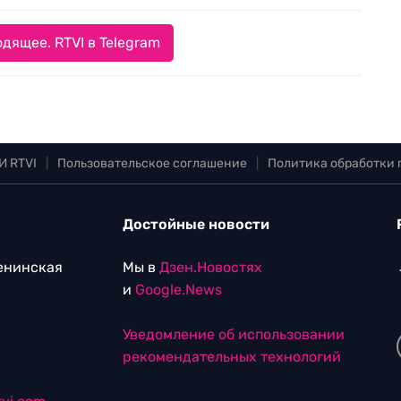
дящее. RTVI в Telegram
И RTVI
|
Пользовательское соглашение
|
Политика обработки
Достойные новости
Ленинская
Мы в
Дзен.Новостях
и
Google.News
Уведомление об использовании
рекомендательных технологий