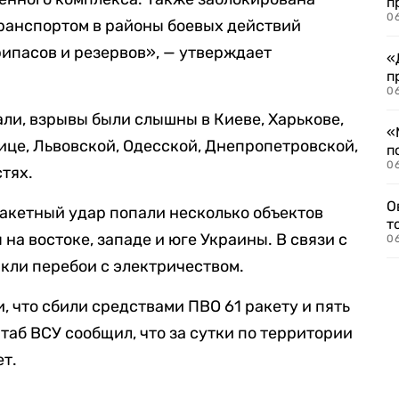
п
06
анспортом в районы боевых действий
ипасов и резервов», — утверждает
«
п
06
ли, взрывы были слышны в Киеве, Харькове,
«
ице, Львовской, Одесской, Днепропетровской,
п
06
тях.
О
ракетный удар попали несколько объектов
т
а востоке, западе и юге Украины. В связи с
06
икли перебои с электричеством.
 что сбили средствами ПВО 61 ракету и пять
таб ВСУ сообщил, что за сутки по территории
ет.