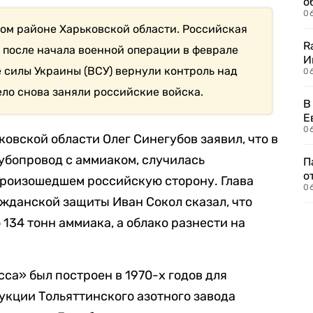
о
06
ом районе Харьковской области. Российская
R
 после начала военной операции в феврале
И
 силы Украины (ВСУ) вернули контроль над
0
ело снова заняли российские войска.
В
Е
06
овской области Олег Синегубов заявил, что в
убопровод с аммиаком, случилась
П
о
произошедшем российскую сторону. Глава
06
жданской защиты Иван Сокол сказал, что
 134 тонн аммиака, а облако разнести на
са» был построен в 1970-х годов для
кции Тольяттинского азотного завода