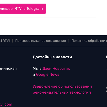
дящее. RTVI в Telegram
И RTVI
|
Пользовательское соглашение
|
Политика обработки
Достойные новости
Ленинская
Мы в
Дзен.Новостях
и
Google.News
Уведомление об использовании
рекомендательных технологий
vi.com