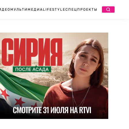
ИДЕО
МУЛЬТИМЕДИА
LIFESTYLE
СПЕЦПРОЕКТЫ