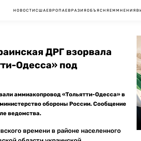
НОВОСТИ
США
ЕВРОПА
ЕВРАЗИЯ
ОБЪЯСНЯЕМ
МНЕНИЯ
В
раинская ДРГ взорвала
ти-Одесса» под
вали аммиакопровод «Тольятти-Одесса» в
 министерство обороны России. Сообщение
ле ведомства.
овского времени в районе населенного
вской области украинской