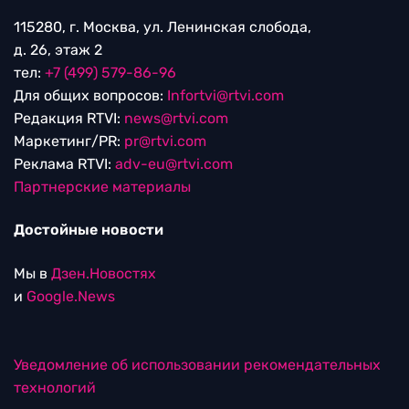
115280, г. Москва, ул. Ленинская слобода,
д. 26, этаж 2
тел:
+7 (499) 579-86-96
Для общих вопросов:
Infortvi@rtvi.com
Редакция RTVI:
news@rtvi.com
Маркетинг/PR:
pr@rtvi.com
Реклама RTVI:
adv-eu@rtvi.com
Партнерские материалы
Достойные новости
Мы в
Дзен.Новостях
и
Google.News
Уведомление об использовании рекомендательных
технологий