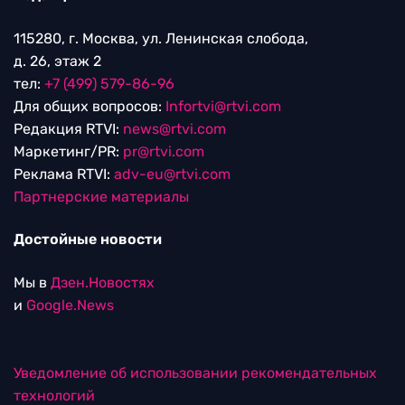
115280, г. Москва, ул. Ленинская слобода,
д. 26, этаж 2
тел:
+7 (499) 579-86-96
Для общих вопросов:
Infortvi@rtvi.com
Редакция RTVI:
news@rtvi.com
Маркетинг/PR:
pr@rtvi.com
Реклама RTVI:
adv-eu@rtvi.com
Партнерские материалы
Достойные новости
Мы в
Дзен.Новостях
и
Google.News
Уведомление об использовании рекомендательных
технологий