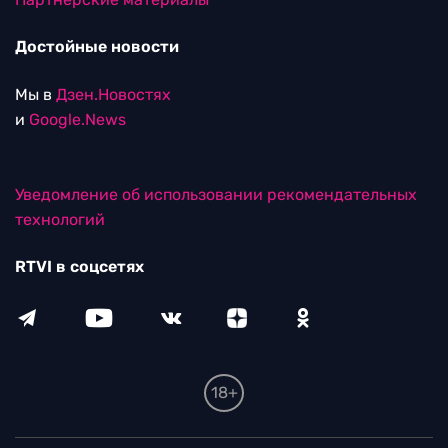
Достойные новости
Мы в
Дзен.Новостях
и
Google.News
Уведомление об использовании рекомендательных
технологий
RTVI в соцсетях
18+