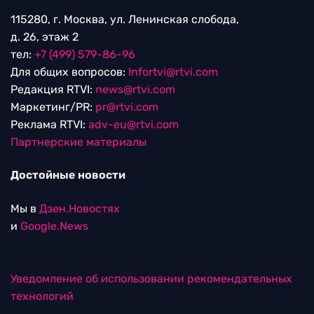
115280, г. Москва, ул. Ленинская слобода,
д. 26, этаж 2
тел:
+7 (499) 579-86-96
Для общих вопросов:
Infortvi@rtvi.com
Редакция RTVI:
news@rtvi.com
Маркетинг/PR:
pr@rtvi.com
Реклама RTVI:
adv-eu@rtvi.com
Партнерские материалы
Достойные новости
Мы в
Дзен.Новостях
и
Google.News
Уведомление об использовании рекомендательных
технологий