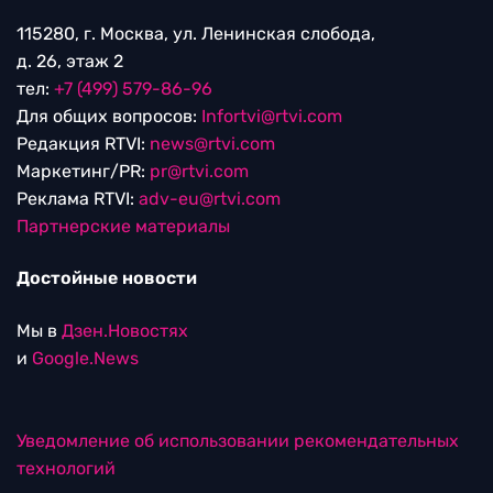
115280, г. Москва, ул. Ленинская слобода,
д. 26, этаж 2
тел:
+7 (499) 579-86-96
Для общих вопросов:
Infortvi@rtvi.com
Редакция RTVI:
news@rtvi.com
Маркетинг/PR:
pr@rtvi.com
Реклама RTVI:
adv-eu@rtvi.com
Партнерские материалы
Достойные новости
Мы в
Дзен.Новостях
и
Google.News
Уведомление об использовании рекомендательных
технологий