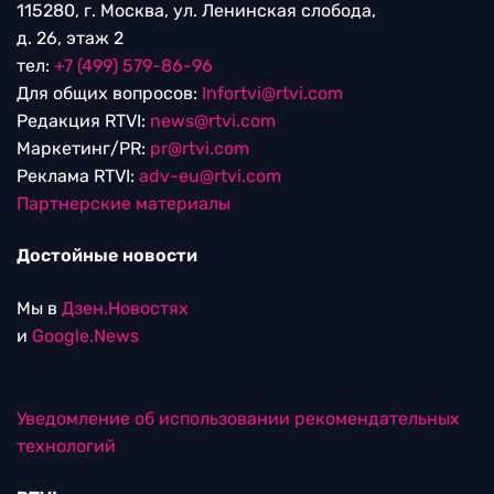
115280, г. Москва, ул. Ленинская слобода,
д. 26, этаж 2
тел:
+7 (499) 579-86-96
Для общих вопросов:
Infortvi@rtvi.com
Редакция RTVI:
news@rtvi.com
Маркетинг/PR:
pr@rtvi.com
Реклама RTVI:
adv-eu@rtvi.com
Партнерские материалы
Достойные новости
Мы в
Дзен.Новостях
и
Google.News
Уведомление об использовании рекомендательных
технологий