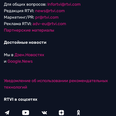
Для общих вопросов:
Infortvi@rtvi.com
Редакция RTVI:
news@rtvi.com
Маркетинг/PR:
pr@rtvi.com
Реклама RTVI:
adv-eu@rtvi.com
Партнерские материалы
Достойные новости
Мы в
Дзен.Новостях
и
Google.News
Уведомление об использовании рекомендательных
технологий
RTVI в соцсетях