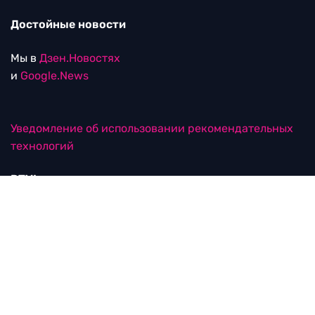
Достойные новости
Мы в
Дзен.Новостях
и
Google.News
Уведомление об использовании рекомендательных
технологий
RTVI в соцсетях
18+