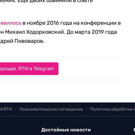
жения. Еще двоих обвинили в сбыте
оявилось
в ноябре 2016 года на конференции в
ен Михаил Ходорковский. До марта 2019 года
ндрей Пивоваров.
дящее. RTVI в Telegram
И RTVI
|
Пользовательское соглашение
|
Политика обработки
Достойные новости