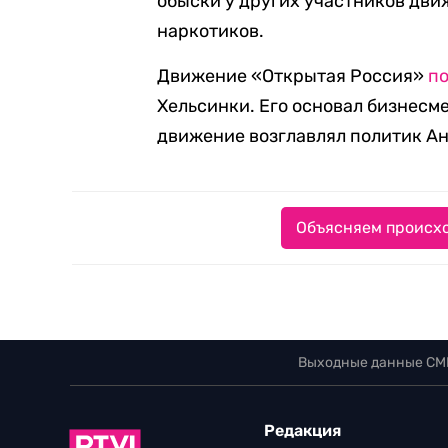
обыски у других участников дви
наркотиков.
Движение «Открытая Россия»
п
Хельсинки. Его основал бизнесм
движение возглавлял политик А
Объясняем происхо
Выходные данные СМ
Редакция