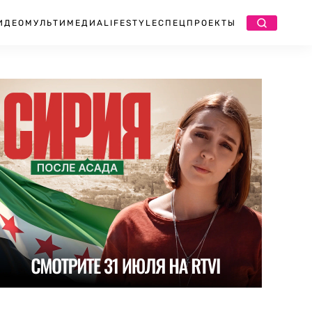
ИДЕО
МУЛЬТИМЕДИА
LIFESTYLE
СПЕЦПРОЕКТЫ