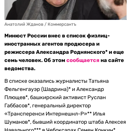
Анатолий Жданов / Коммерсантъ
Минюст России внес в список физлиц-
иностранных агентов продюсера и
режиссера Александра Роднянского* и еще
семь человек. Об этом
сообщается
на сайте
ведомства.
В списке оказались журналисты Татьяна
Фельгенгауэр (Шадрина)* и Александр
Плющев*, башкирский активист Руслан
Габбасов*, генеральный директор
«Трансперенси Интернешнл-Р»** Илья
Шуманов*, бывший координатор штаба Алексея
Навального*** в Чебоксарах Семен Кочкин*,