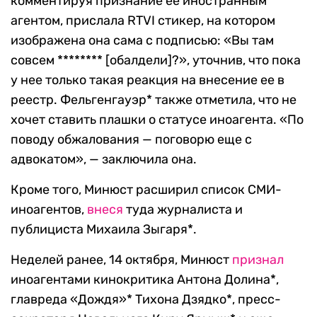
комментируя признание ее иностранным
агентом, прислала RTVI стикер, на котором
изображена она сама с подписью: «Вы там
совсем ******** [обалдели]?», уточнив, что пока
у нее только такая реакция на внесение ее в
реестр. Фельгенгауэр* также отметила, что не
хочет ставить плашки о статусе иноагента. «По
поводу обжалования — поговорю еще с
адвокатом», — заключила она.
Кроме того, Минюст расширил список СМИ-
иноагентов,
внеся
туда журналиста и
публициста Михаила Зыгаря*.
Неделей ранее, 14 октября, Минюст
признал
иноагентами кинокритика Антона Долина*,
главреда «Дождя»* Тихона Дзядко*, пресс-