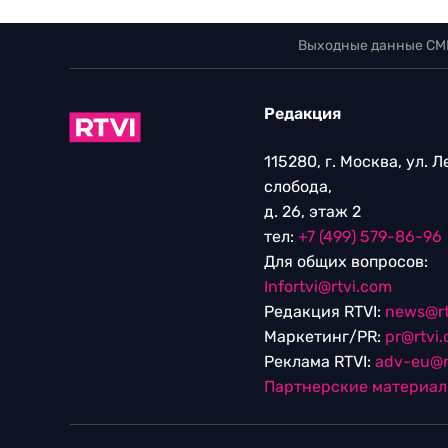
Выходные данные СМ
Редакция
115280, г. Москва, ул. 
слобода,
д. 26, этаж 2
тел:
+7 (499) 579-86-96
Для общих вопросов:
Infortvi@rtvi.com
Редакция RTVI:
news@rt
Маркетинг/PR:
pr@rtvi
Реклама RTVI:
adv-eu@r
Партнерские материа