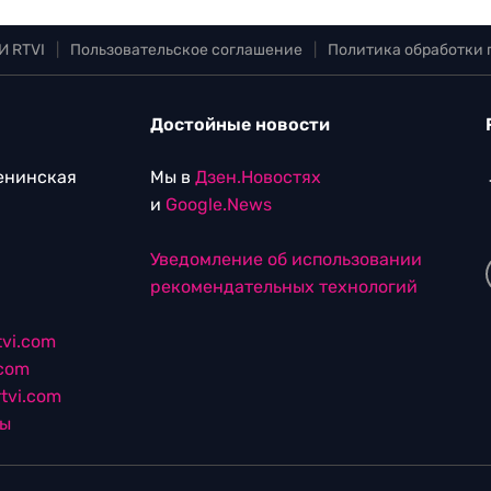
И RTVI
|
Пользовательское соглашение
|
Политика обработки
Достойные новости
Ленинская
Мы в
Дзен.Новостях
и
Google.News
Уведомление об использовании
рекомендательных технологий
vi.com
.com
tvi.com
лы