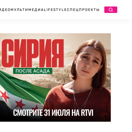
ИДЕО
МУЛЬТИМЕДИА
LIFESTYLE
СПЕЦПРОЕКТЫ