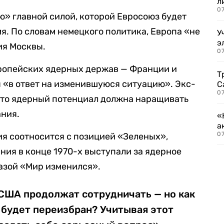
л
07
» главной силой, которой Евросоюз будет
я. По словам немецкого политика, Европа «не
У
э
ия Москвы.
07
вропейских ядерных держав — Франции и
Т
 «в ответ на изменившуюся ситуацию». Экс-
С
07
что ядерный потенциал должна наращивать
ания.
«
а
07
ция соотносится с позицией «Зеленых»,
ния в конце 1970-х выступали за ядерное
азой «Мир изменился».
 США продолжат сотрудничать — но как
 будет переизбран? Учитывая этот