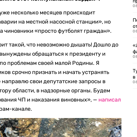
п
08
 уже несколько месяцев происходит
П
аварии на местной насосной станции», но
о
а чиновники «просто футболят граждан».
08
тоит такой, что невозможно дышать! Дошло до
«
ф
а вынуждены обращаться к президенту и
0
по проблемам своей малой Родины. Я
Т
ков срочно признать и начать устранять
в
 направлю свои депутатские запросы в
08
тору области, в надзорные органы. Будем
ования ЧП и наказания виновных», —
написал
рам-канале.