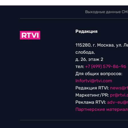
Выходные данные СМ
Редакция
115280, г. Москва, ул. 
слобода,
д. 26, этаж 2
тел:
+7 (499) 579-86-96
Для общих вопросов:
Infortvi@rtvi.com
Редакция RTVI:
news@rt
Маркетинг/PR:
pr@rtvi
Реклама RTVI:
adv-eu@r
Партнерские материа