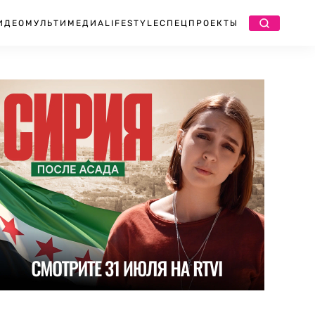
ИДЕО
МУЛЬТИМЕДИА
LIFESTYLE
СПЕЦПРОЕКТЫ