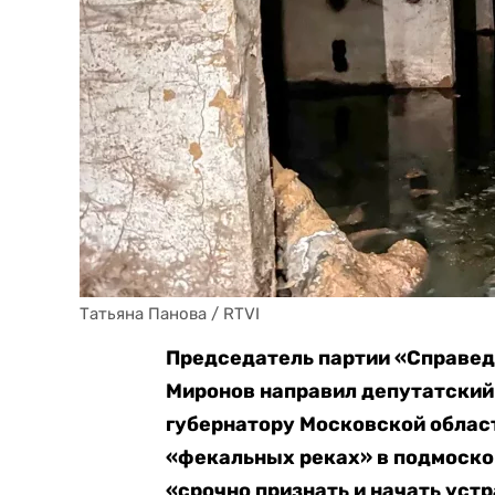
Татьяна Панова / RTVI
Председатель партии «Справедл
Миронов направил депутатский
губернатору Московской облас
«фекальных реках» в подмоско
«срочно признать и начать уст