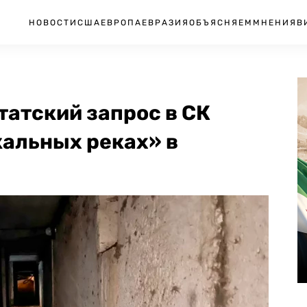
НОВОСТИ
США
ЕВРОПА
ЕВРАЗИЯ
ОБЪЯСНЯЕМ
МНЕНИЯ
В
атский запрос в СК
кальных реках» в