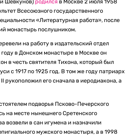
ий Шевкунов)
родился
в Москве 2 июля 1958
ультет Всесоюзного государственного
ециальности «Литературная работа», после
кий монастырь послушником.
еревели на работу в издательский отдел
 году в Донском монастыре в Москве он
он в честь святителя Тихона, который был
си с 1917 по 1925 год. В том же году патриарх
II рукоположил его сначала в иеродиакона, а
астоятелем подворья Псково-Печерского
сь на месте нынешнего Сретенского
а возвели в сан игумена и назначили
пигиального мужского монастыря, а в 1998