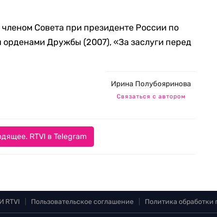
я членом Совета при президенте России по
н орденами Дружбы (2007), «За заслуги перед
Ирина Полубояринова
Связаться с автором
дящее. RTVI в Telegram
И RTVI
|
Пользовательское соглашение
|
Политика обработки