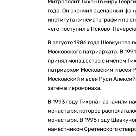
Митрополит Тихон (в миру Георг
года. Он окончил сценарный фак
института кинематографии по сп
чего поступил в Псково-Печерс
В августе 1986 года Шевкунова п
Московского патриархата. В 1991
принял монашество с именем Тих
патриархом Московским и всея Ру
Московский и всея Руси Алексий 
затем в иеромонаха.
В 1993 году Тихона назначили н
монастыря, которое располагало
монастыря. В 1995 году Шевкунов
наместником Сретенского ставро