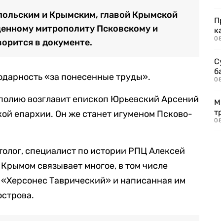
ольским и Крымским, главой Крымской
П
енному митрополиту Псковскому и
к
0
ворится в документе.
С
б
одарность «за понесенные труды».
0
полию возглавит епископ Юрьевский Арсений
М
т
кой епархии. Он же станет игуменом Псково-
0
олог, специалист по истории РПЦ Алексей
 Крымом связывает многое, в том числе
 «Херсонес Таврический» и написанная им
острова.