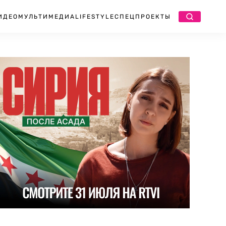
ИДЕО
МУЛЬТИМЕДИА
LIFESTYLE
СПЕЦПРОЕКТЫ