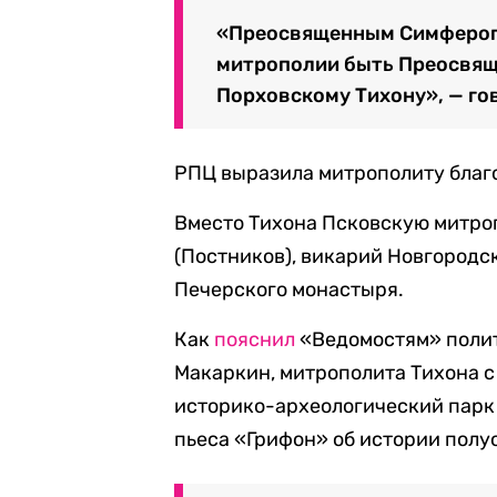
«Преосвященным Симфероп
митрополии быть Преосвящ
Порховскому Тихону», — го
РПЦ выразила митрополиту благ
Вместо Тихона Псковскую митро
(Постников), викарий Новгородс
Печерского монастыря.
Как
пояснил
«Ведомостям» полит
Макаркин, митрополита Тихона с
историко-археологический парк
пьеса «Грифон» об истории полу