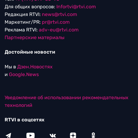
Для общих вопросов:
Infortvi@rtvi.com
Редакция RTVI:
news@rtvi.com
Маркетинг/PR:
pr@rtvi.com
Реклама RTVI:
adv-eu@rtvi.com
Партнерские материалы
Достойные новости
Мы в
Дзен.Новостях
и
Google.News
Уведомление об использовании рекомендательных
технологий
RTVI в соцсетях