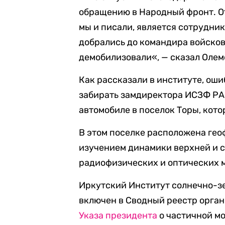
обращению в Народный фронт.
О
мы и писали, является сотрудни
добрались до командира войсков
демобилизовали
«,
—
сказал
Олем
К
ак рассказали в институте, ош
забирать замдиректора ИСЗФ РАН
автомобиле в поселок Торы, кото
В этом поселке расположена гео
изучением динамики верхней и 
радиофизических и оптических 
И
ркутск
ий
Институт солнечно-з
включен в Сводный реестр органи
Указа президента
о частичной м