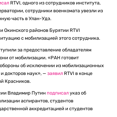
исал
RTVI,
одного из сотрудников института,
рватории, сотрудники военкомата увезли из
нную часть в Улан-Удэ.
 и Окинского районов Бурятии
RTVI
итуацию с мобилизацией этого сотру
д
ника.
ступили за предоставление обладателям
они от мобилизации. «РАН готовит
обороны об исключении из мобилизационных
 и докторов наук», —
заявил
RTVI в конце
ий Красников.
ссии Владимир Путин
подписал
указ об
илизации аспирантов, студентов
дарственной аккредитацией и студентов