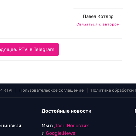
Павел Котляр
Связаться с автором
дящее. RTVI в Telegram
И RTVI
|
Пользовательское соглашение
|
Политика обработки
Достойные новости
Ленинская
Мы в
Дзен.Новостях
и
Google.News