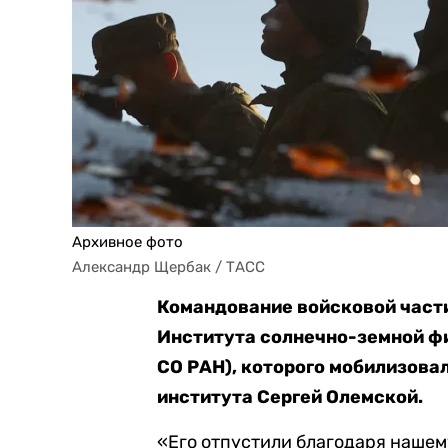
Архивное фото
Александр Щербак / ТАСС
Командование войсковой части
Института солнечно-земной фи
СО РАН
), которого мобилизова
института Серге
й
Олемско
й
.
«Его отпустили благодаря наше