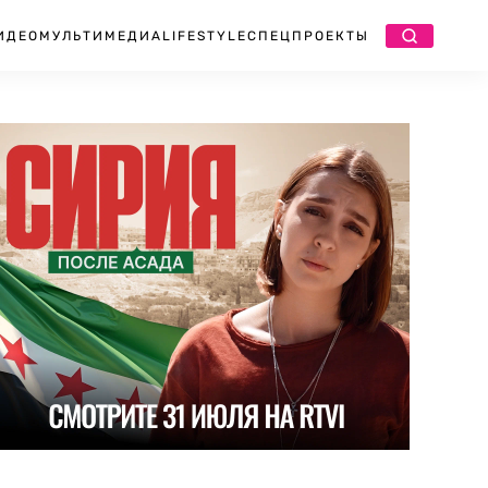
ИДЕО
МУЛЬТИМЕДИА
LIFESTYLE
СПЕЦПРОЕКТЫ