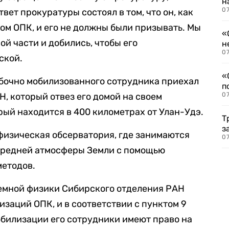
н
07
твет прокуратуры состоял в том, что
он
, как
ком ОПК, и его не должны были призывать.
Мы
«
ой части
и
добились, чтобы его
н
07
ско
й.
«
ибочно мобилизованного сотрудника приехал
п
, который отвез его домой на своем
07
рый находится в 400 километрах от Улан-Удэ.
Т
з
физическая обсерватория, где занимаются
07
средней атмосферы Земли с помощью
методов.
емной физики Сибирского отделения РАН
заций ОПК, и в соответствии с пунктом 9
обилизации его сотрудники имеют право на