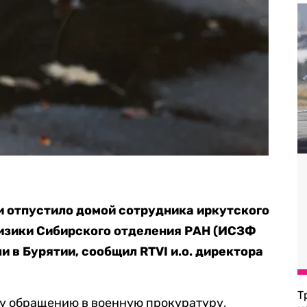
 отпустило домой сотрудника иркутского
зики Сибирского отделения РАН (
ИСЗФ
ли в Бурятии, сообщил RTVI
и.о. директора
Т
му обращению в военную прокуратуру,