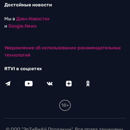
Достойные новости
Мы в
Дзен.Новостях
и
Google.News
Уведомление об использовании рекомендательных
технологий
RTVI в соцсетях
18+
© ООО "ЭрТиВиАй Продакшн". Все права защищены.