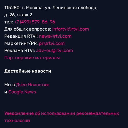
115280, г. Москва, ул. Ленинская слобода,
д. 26, этаж 2
тел:
+7 (499) 579-86-96
Для общих вопросов:
Infortvi@rtvi.com
Редакция RTVI:
news@rtvi.com
Маркетинг/PR:
pr@rtvi.com
Реклама RTVI:
adv-eu@rtvi.com
Партнерские материалы
Достойные новости
Мы в
Дзен.Новостях
и
Google.News
Уведомление об использовании рекомендательных
технологий