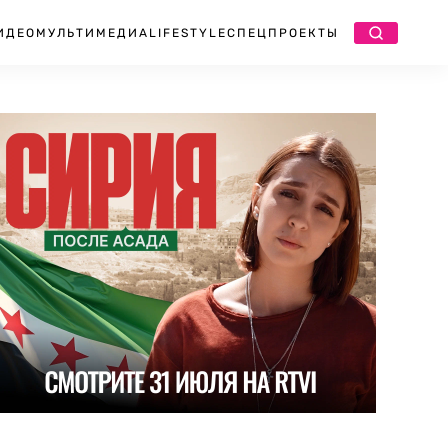
ИДЕО
МУЛЬТИМЕДИА
LIFESTYLE
СПЕЦПРОЕКТЫ