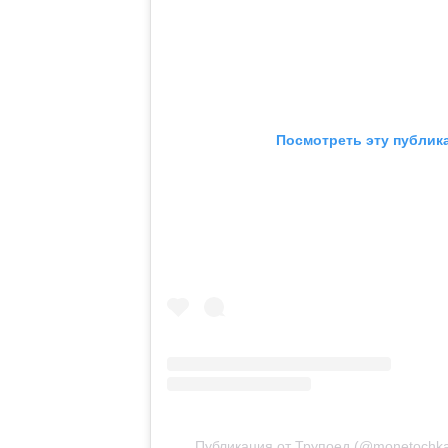
Посмотреть эту публик
Публикация от Трупоед (@monetochkal