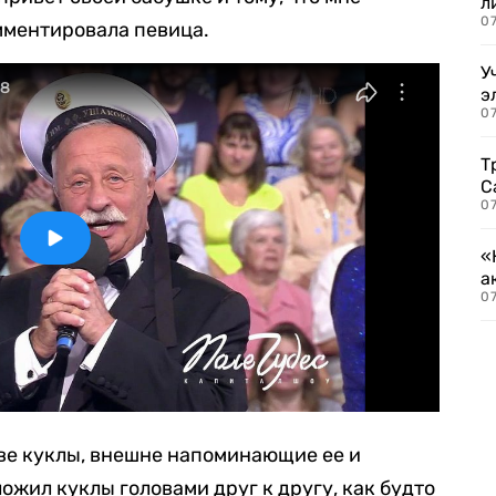
л
07
мментировала певица.
У
э
07
Т
С
07
«
а
07
ве куклы, внешне напоминающие ее и
ожил куклы головами друг к другу, как будто