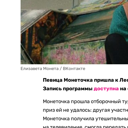
Елизавета Монета / ВКонтакте
Певица Монеточка пришла к Ле
Запись программы
доступна
на 
Монеточка прошла отборочный тур
приз ей не удалось: другая участ
Монеточка получила утешительный
на телевидение, смогла передать 