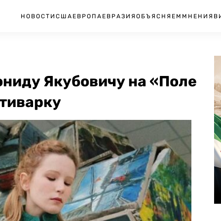
НОВОСТИ
США
ЕВРОПА
ЕВРАЗИЯ
ОБЪЯСНЯЕМ
МНЕНИЯ
В
ониду Якубовичу на «Поле
ьтиварку