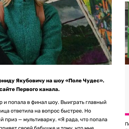
ониду Якубовичу на шоу «Поле Чудес».
сайте Первого канала.
 и попала в финал шоу. Выиграть главный
ница ответила на вопрос быстрее. Но
 приз — мультиварку. «Я рада, что попала
П
привет своей бабушке и тому, что мне