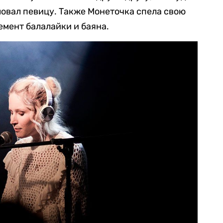
еловал певицу. Также Монеточка спела свою
мент балалайки и баяна.